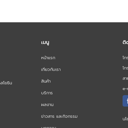
เมนู
ติ
หน้าแรก
โท
โท
เกี่ยวกับเรา
สา
สินค้า
หลโยธิน
e-
บริการ
ผลงาน
ข่าวสาร และกิจกรรม
นโ
บทความ