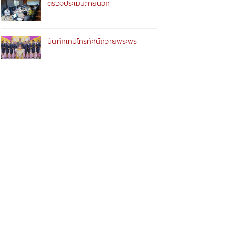
ตรวจประเมินภายนอก
บันทึกเทปโทรทัศน์ถวายพระพร