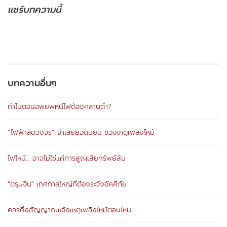
แชร์บทความนี้
บทความอื่นๆ
ทำไมตอนอพยพหนีไฟต้องคลานต่ำ?
“ไฟฟ้าลัดวงจร” จำเลยยอดนิยม ของเหตุเพลิงไหม้
ไฟไหม้… อาจไม่ใช่แค่การสูญเสียทรัพย์สิน
"ตรุษจีน" เทศกาลใหญ่ที่ต้องระวังอัคคีภัย
ควรดึงสัญญาณแจ้งเหตุเพลิงไหม้ตอนไหน